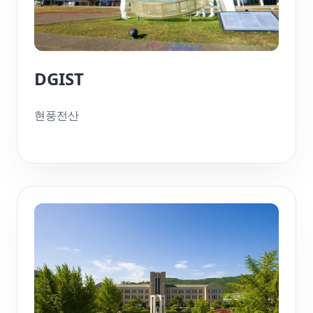
DGIST
현풍전산